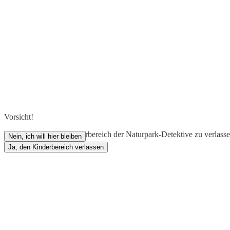
Vorsicht!
Du bist dabei, den Kinderbereich der Naturpark-Detektive zu verlass
Nein, ich will hier bleiben
du das wirklich?
Ja, den Kinderbereich verlassen