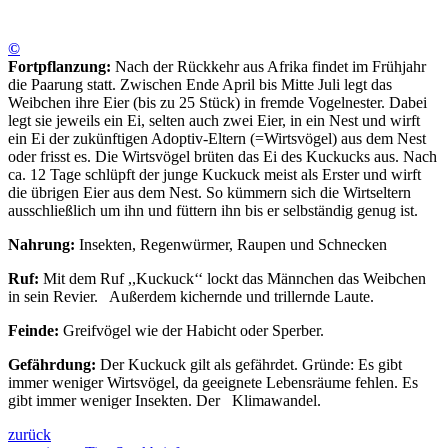
©
Fortpflanzung:
Nach der Rückkehr aus Afrika findet im Frühjahr
die Paarung statt. Zwischen Ende April bis Mitte Juli legt das
Weibchen ihre Eier (bis zu 25 Stück) in fremde Vogelnester. Dabei
legt sie jeweils ein Ei, selten auch zwei Eier, in ein Nest und wirft
ein Ei der zukünftigen Adoptiv-Eltern (=Wirtsvögel) aus dem Nest
oder frisst es. Die Wirtsvögel brüten das Ei des Kuckucks aus. Nach
ca. 12 Tage schlüpft der junge Kuckuck meist als Erster und wirft
die übrigen Eier aus dem Nest. So kümmern sich die Wirtseltern
ausschließlich um ihn und füttern ihn bis er selbständig genug ist.
Nahrung:
Insekten, Regenwürmer, Raupen und Schnecken
Ruf:
Mit dem Ruf ,,Kuckuck‘‘ lockt das Männchen das Weibchen
in sein Revier. Außerdem kichernde und trillernde Laute.
Feinde:
Greifvögel wie der Habicht oder Sperber.
Gefährdung:
Der Kuckuck gilt als gefährdet. Gründe: Es gibt
immer weniger Wirtsvögel, da geeignete Lebensräume fehlen. Es
gibt immer weniger Insekten. Der Klimawandel.
zurück