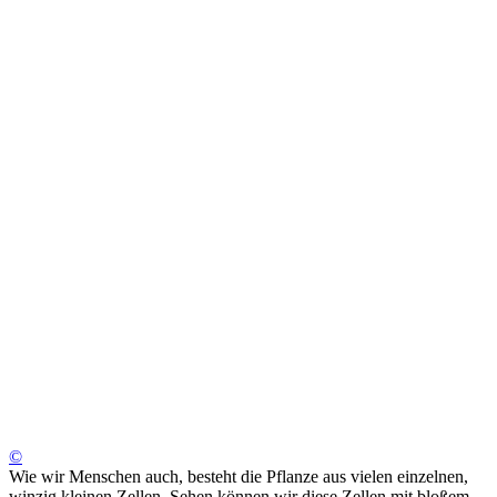
©
Wie wir Menschen auch, besteht die Pflanze aus vielen einzelnen,
winzig kleinen Zellen. Sehen können wir diese Zellen mit bloßem