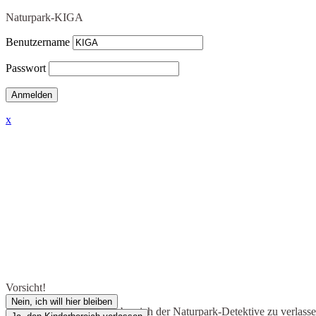
Naturpark-KIGA
Benutzername
Passwort
x
Vorsicht!
Nein, ich will hier bleiben
Du bist dabei, den Kinderbereich der Naturpark-Detektive zu verlass