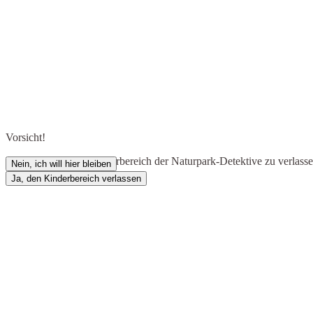
Vorsicht!
Du bist dabei, den Kinderbereich der Naturpark-Detektive zu verlass
Nein, ich will hier bleiben
wirklich?
Ja, den Kinderbereich verlassen