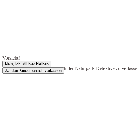
Vorsicht!
Nein, ich will hier bleiben
Du bist dabei, den Kinderbereich der Naturpark-Detektive zu verlass
Ja, den Kinderbereich verlassen