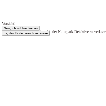
Vorsicht!
Nein, ich will hier bleiben
Du bist dabei, den Kinderbereich der Naturpark-Detektive zu verlass
Ja, den Kinderbereich verlassen