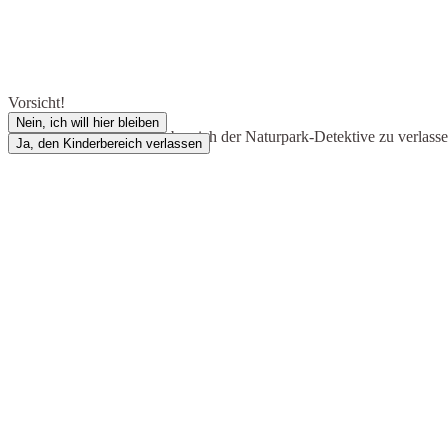
Vorsicht!
Nein, ich will hier bleiben
Du bist dabei, den Kinderbereich der Naturpark-Detektive zu verlass
Ja, den Kinderbereich verlassen