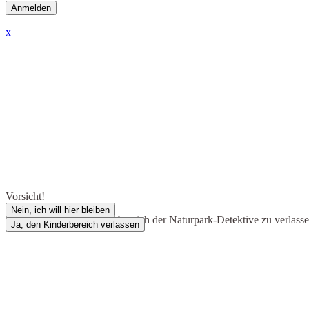
x
Vorsicht!
Nein, ich will hier bleiben
Du bist dabei, den Kinderbereich der Naturpark-Detektive zu verlass
Ja, den Kinderbereich verlassen