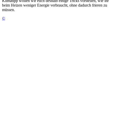
Klimatipp wollen wir euch deshalb einige Tricks vorstellen, wie ihr
beim Heizen weniger Energie verbraucht, ohne dadurch frieren zu
müssen.
©