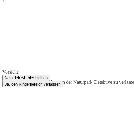
x
Vorsicht!
Nein, ich will hier bleiben
Du bist dabei, den Kinderbereich der Naturpark-Detektive zu verlass
Ja, den Kinderbereich verlassen