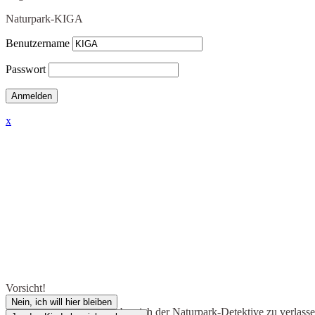
Naturpark-KIGA
Benutzername
Passwort
x
Vorsicht!
Nein, ich will hier bleiben
Du bist dabei, den Kinderbereich der Naturpark-Detektive zu verlass